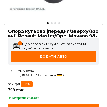
Опора кульова (передня/зверху/ззо
вні) Renault Master/Opel Movano 98-
Щоб перевірити сумісність запчастини,
додайте своє авто
ДОДАТИ АВТО
–
Код
:
ADN18690
–
Бренд
:
BLUE PRINT
(Німеччина
)
887
грн
-
10
%
799
грн
Відправка
сьогодні