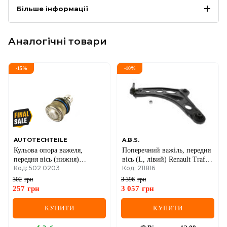
Більше інформації
Аналогічні товари
-
15
%
-
10
%
AUTOTECHTEILE
A.B.S.
Кульова опора важеля,
Поперечний важіль, передня
передня вісь (нижня)
вісь (L, лівий) Renault Trafic
Код: 502 0203
Код: 211816
d=22mm Renault Master II +
III + Opel Vivaro B 14->
Opel Movano A 98->07
302
грн
3 396
грн
257
грн
3 057
грн
КУПИТИ
КУПИТИ