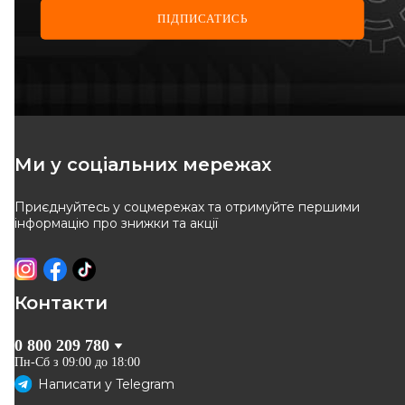
ПІДПИСАТИСЬ
A.B.S.
ASAM AUTOMOTIVE
Опора кульова (передня/
Опора кульова (передня/
знизу) Renault Master II +
зверху) Master/Movano 98-
Код: 220218
Код: 80448
Opel Movano A 98->07
403
грн
648
грн
Ми у соціальних мережах
363
грн
584
грн
Приєднуйтесь у соцмережах та отримуйте першими
КУПИТИ
КУПИТИ
інформацію про знижки та акції
Відправка
12.08
Відправка
сьогодні
-
10
%
-
10
%
Контакти
0 800 209 780
Пн-Сб з 09:00 до 18:00
Написати у
Telegram