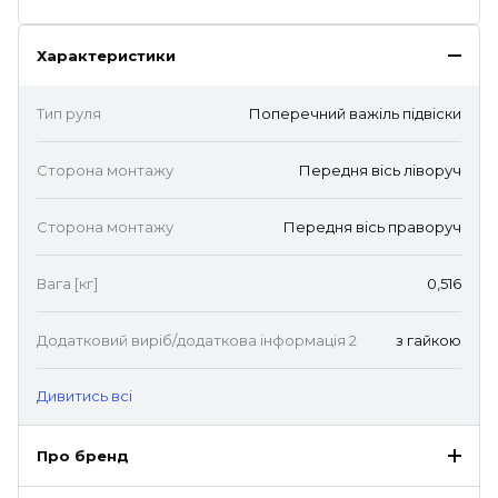
Характеристики
Тип руля
Поперечний важіль підвіски
Сторона монтажу
Передня вісь ліворуч
Сторона монтажу
Передня вісь праворуч
Вага [кг]
0,516
Додатковий виріб/додаткова інформація 2
з гайкою
Дивитись всі
Про бренд