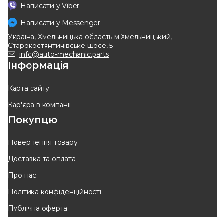
KAMOKA
KAMOKA
Написати у
Viber
Кульова (шарова) опора
Кульова (шарова) опора
Написати у
Messenger
Код: 9040145
Код: 9040158
Україна, Хмельницька область м.Хмельницький,
322
грн
248
грн
Старокостянтинівське шосе, 5
290
грн
224
грн
info@auto-mechanic.parts
Інформація
КУПИТИ
КУПИТИ
Відправка
12.08
Відправка
12.08
Карта сайту
Кар'єра в компанії
-
10
%
-
10
%
Покупцю
Повернення товару
Доставка та оплата
FARE SA
FARE SA
Про нас
Шарова опора
Шарова опора
Політика конфіденційності
Код: RS097
Код: RS098
Публічна оферта
308
грн
376
грн