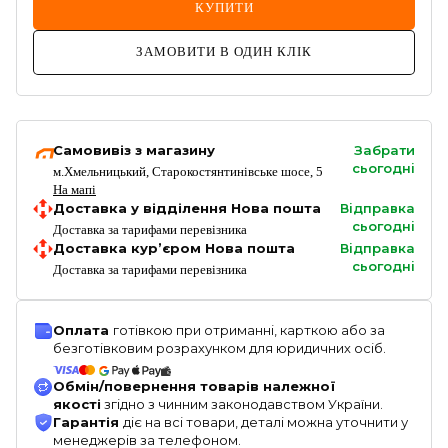
КУПИТИ
ЗАМОВИТИ В ОДИН КЛІК
Самовивіз з магазину
Забрати
сьогодні
м.Хмельницький, Старокостянтинівське шосе, 5
На мапі
Доставка у відділення Нова пошта
Відправка
сьогодні
Доставка за тарифами перевізника
Доставка кур’єром Нова пошта
Відправка
сьогодні
Доставка за тарифами перевізника
Оплата
готівкою при отриманні, карткою або за
безготівковим розрахунком для юридичних осіб.
Обмін/повернення товарів належної
якості
згідно з чинним законодавством України.
Гарантія
діє на всі товари, деталі можна уточнити у
менеджерів за телефоном.