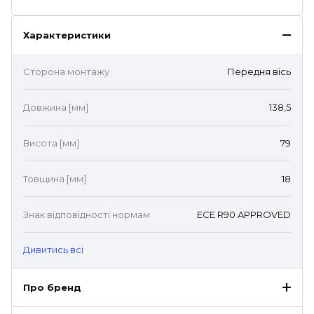
Характеристики
Сторона монтажу
Передня вісь
Довжина [мм]
138,5
Висота [мм]
79
Товщина [мм]
18
Знак відповідності нормам
ECE R90 APPROVED
Дивитись всі
Про бренд