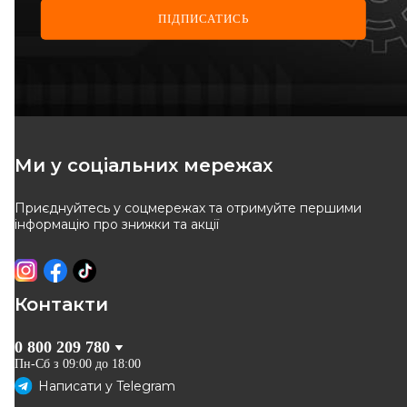
ПІДПИСАТИСЬ
JAPANPARTS
REMSA
Гальмівні колодки передні
Гальмівні колодки перед.
Renault Master 98– Opel
Master 98 II-Opel Movano 98-
Код: PA-151AF
Код: 0819.00
Movano 98–
949
грн
1 611
грн
Ми у соціальних мережах
855
грн
1 450
грн
Приєднуйтесь у соцмережах та отримуйте першими
КУПИТИ
КУПИТИ
інформацію про знижки та акції
Відправка
завтра
Відправка
11.08
-
10
%
-
10
%
Контакти
0 800 209 780
Пн-Сб з 09:00 до 18:00
Написати у
Telegram