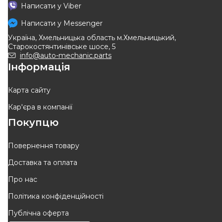
ICER
ROADHOUSE
Написати у
Viber
Колодки гальмівні (передні)
Колодки гальмівні
Renault Master II/Opel Movano
Написати у
Messenger
Код: 2819.00
Код: 141442
98-/Nissan Interstar 02-
Україна, Хмельницька область м.Хмельницький,
1 260
грн
1 758
грн
Старокостянтинівське шосе, 5
1 134
грн
1 583
грн
info@auto-mechanic.parts
Інформація
КУПИТИ
КУПИТИ
Відправка
завтра
Відправка
10.08
Карта сайту
Кар'єра в компанії
-
10
%
-
10
%
Покупцю
Повернення товару
Доставка та оплата
ZIMMERMANN
BLUE PRINT
Про нас
Колодки гальмівні (передні)
Колодки передні гальмівні
Політика конфіденційності
Renault Master 98- R16"
Master 98 II-Opel Movano 98-
Код: 23613.180.1
Код: ADG04245
(Bendix-Bosch)
RENAULT
Публічна оферта
2 081
грн
1 510
грн