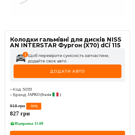
Колодки гальмівні для дисків NISS
AN INTERSTAR Фургон (X70) dCi 115
Щоб перевірити сумісність запчастини,
додайте своє авто
ДОДАТИ АВТО
–
Код
:
50151
–
Бренд
:
JAPKO
(Італія
)
918
грн
-
10
%
827
грн
Відправка
11.08