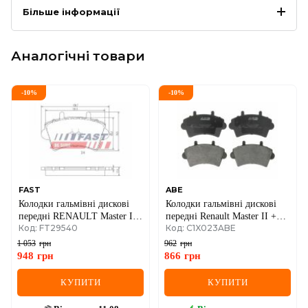
Більше інформації
Аналогічні товари
-
10
%
-
10
%
FAST
ABE
Колодки гальмівні дискові
Колодки гальмівні дискові
передні RENAULT Master II
передні Renault Master II +
Код: FT29540
Код: C1X023ABE
97-10; NISSAN Interstar 01-
Opel Movano A 01->10
10; OPEL Movano A 98-10
1 053
грн
962
грн
948
грн
866
грн
КУПИТИ
КУПИТИ