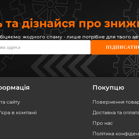
 та дізнайся про зни
біцяємо: жодного спаму - лише потрібне для твого ав
ABE
MEYL
нна адреса
ПІДПИСАТИ
еднi
Гальмівний передній диск
Диск 
280x24мм. R15/16 Renault Kangoo
Renau
II 08-> + Mercedes-Benz Citan 12->
Код: C3R041ABE
Код: 
1 694
грн
1 866
1 525
грн
1 68
формація
Покупцю
ТИ
КУПИТИ
та сайту
Повернення това
а
12.08
Відправка
завтра
'єра в компанії
Доставка та оплат
Про нас
Політика конфіден