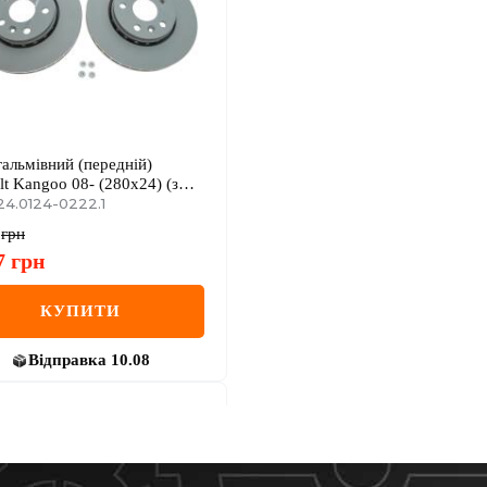
гальмівний (передній)
lt Kangoo 08- (280x24) (з
ттям) (вентильований)
24.0124-0222.1
грн
7
грн
КУПИТИ
Відправка
10.08