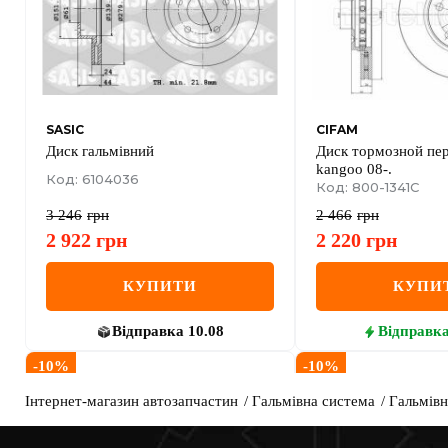
SASIC
CIFAM
Диск гальмівний
Диск тормозной пере
kangoo 08-.
Код: 6104036
Код: 800-1341C
3 246
грн
2 466
грн
2 922
грн
2 220
грн
КУПИТИ
КУПИ
Відправка
10.08
Відправк
-
10
%
-
10
%
Інтернет-магазин автозапчастин
Гальмівна система
Гальмівн