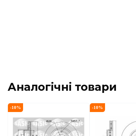
Аналогічні товари
-
10
%
-
10
%