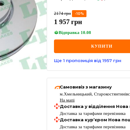
2174
грн
-
10
%
1 957
грн
Відправка
10.08
КУПИТИ
Ще
1
пропозиція
від 1957 грн
Самовивіз з магазину
м.Хмельницький, Старокостянтинівс
На мапі
Доставка у відділення Нова
Доставка за тарифами перевізника
Доставка кур’єром Нова по
Доставка за тарифами перевізника