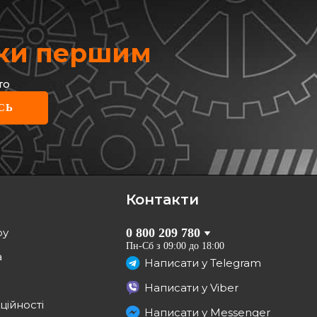
жки першим
то
E
СЬ
гальмівний (передній)
lt Kangoo 08- (280x24)
16-15 521 0042
грн
0
грн
Контакти
КУПИТИ
ру
0 800 209 780
Відправка
завтра
Пн-Сб з 09:00 до 18:00
а
Написати у
Telegram
Написати у
Viber
ційності
Написати у
Messenger