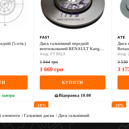
FAST
ATE
дній (5-отв.)
Диск гальмівний передній
Диск 
вентильований RENAULT Kangoo
Renau
08-17, Kangoo 09-17; MERCEDES-
Код: FT31123
покри
Код: 
BENZ Citan 12-21
1 844
грн
3 530
1 660
грн
3 17
ТИ
КУПИТИ
а
завтра
Відправка
10.08
-
10
%
-
10
%
і елементи
Гальмівні диски
Диск гальмівний