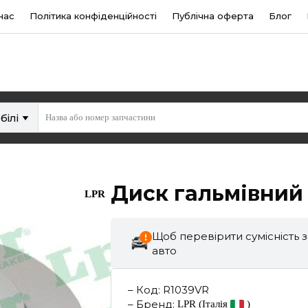
нас
Політика конфіденційності
Публічна оферта
Блог
білі
Диск гальмівний
LPR
Щоб перевірити сумісність 
авто
–
Код
:
R1039VR
–
Бренд
:
LPR
(Італія
)