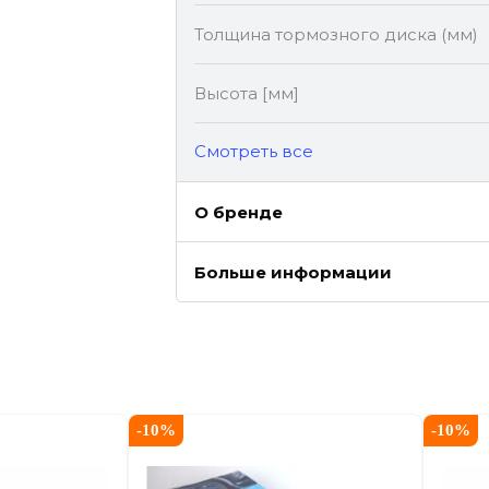
Толщина тормозного диска (мм)
Высота [мм]
Cмотреть все
О бренде
Больше информации
-
10
%
-
10
%