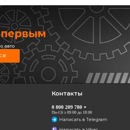
х первым
о авто
DO
СЯ
зные диски
DDF1217C-1
грн
9
грн
Контакты
КУПИТЬ
0 800 209 780
Отправка
12.08
Пн-Сб з 09:00 до 18:00
Написать в
Telegram
Написать в
Viber