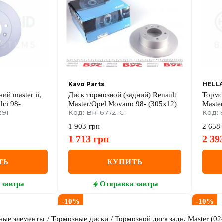
Kavo Parts
HELL
ий master ii,
Диск тормозной (задний) Renault
Тормо
dci 98-
Master/Opel Movano 98- (305x12)
Maste
291
Код: BR-6772-C
Код: 
1 903
грн
2 658
1 713
грн
2 39
ТЬ
КУПИТЬ
завтра
Отправка
завтра
-
10
%
-
10
%
ные элементы
Тормозные диски
Тормозной диск задн. Master (02