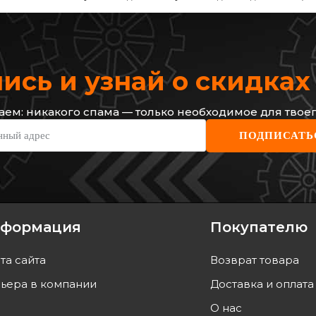
сь и узнай о скидка
ем: никакого спама — только необходимое для твоег
QUINTON HAZELL
FERO
нный адрес
ПОДПИСАТЬ
Тормозные диски
Тормо
Код: BDC5164
Код: 
2 317
грн
2 687
2 086
грн
2 41
формация
Покупателю
ТЬ
КУПИТЬ
та сайта
Возврат товара
завтра
Отправка
12.08
ьера в компании
Доставка и оплата
О нас