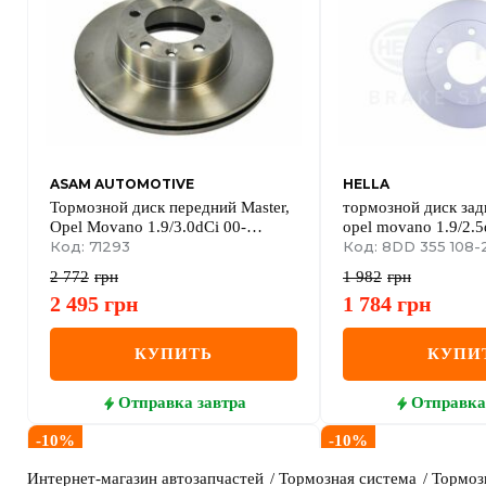
ASAM AUTOMOTIVE
HELLA
Тормозной диск передний Master,
тормозной диск задн
Opel Movano 1.9/3.0dCi 00-
opel movano 1.9/2.5
RENAULT
Код: 71293
Код: 8DD 355 108-
2 772
грн
1 982
грн
2 495
грн
1 784
грн
КУПИТЬ
КУПИ
Отправка
завтра
Отправка
-
10
%
-
10
%
Интернет-магазин автозапчастей
Тормозная система
Тормоз