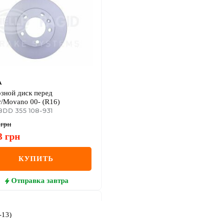
A
зной диск перед
r/Movano 00- (R16)
8DD 355 108-931
грн
3
грн
КУПИТЬ
Отправка
завтра
-13)