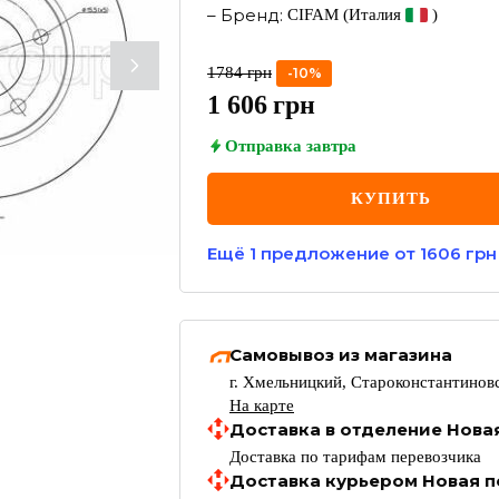
–
Бренд
:
CIFAM
(Италия
)
1784
грн
-
10
%
1 606
грн
Отправка
завтра
КУПИТЬ
Ещё
1
предложение
от 1606 грн
Самовывоз из магазина
г. Хмельницкий, Староконстантиновс
На карте
Доставка в отделение Нова
Доставка по тарифам перевозчика
Доставка курьером Новая п