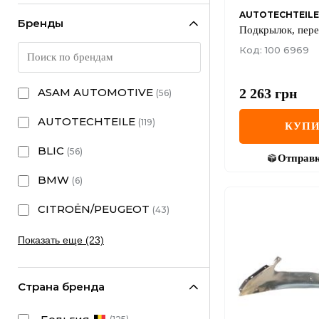
AUTOTECHTEILE
Бренды
Подкрылок, пере
Код: 100 6969
2 263
грн
ASAM AUTOMOTIVE
(
56
)
AUTOTECHTEILE
(
119
)
КУПИ
BLIC
(
56
)
Отправ
BMW
(
6
)
CITROËN/PEUGEOT
(
43
)
Показать еще (23)
Страна бренда