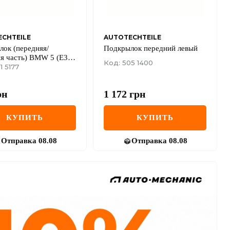
CHTEILE
AUTOTECHTEILE
ок (передняя/
Подкрылок передний левый
я часть) BMW 5 (E39)
Код: 505 1400
L)
1 5177
рн
1 172
грн
КУПИТЬ
КУПИТЬ
Отправка
08.08
Отправка
08.08