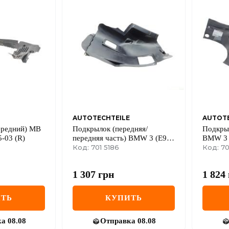
AUTOTECHTEILE
AUTOTE
ередний) MB
Подкрылок (передняя/
Подкры
5-03 (R)
передняя часть) BMW 3 (E90)
BMW 3 (
08-11 (R)
Код: 701 5186
Код: 70
1 307
грн
1 824
ТЬ
КУПИТЬ
ка
08.08
Отправка
08.08