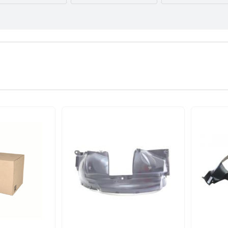
AUDI
BMW
BYD
CITROËN
DACIA
DAEWOO
FORD USA
GEELY
GMC
INFINITI
IVECO
JAGUAR
LEXUS
LINCOLN
MAZDA
NISSAN
OPEL
PEUGEOT
RENAULT
SEAT
SKODA
TESLA
TOYOTA
VOLVO