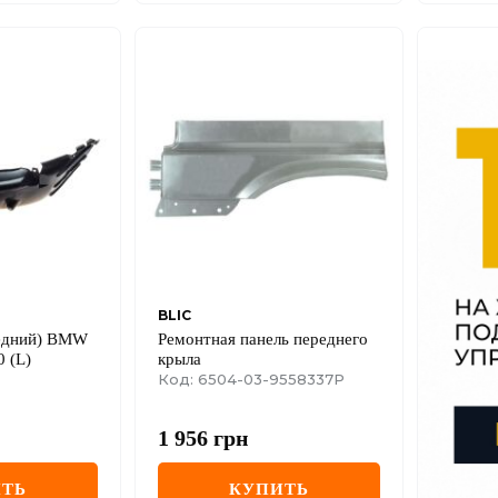
BLIC
едний) BMW
Ремонтная панель переднего
0 (L)
крыла
Код: 6504-03-9558337P
1 956
грн
ТЬ
КУПИТЬ