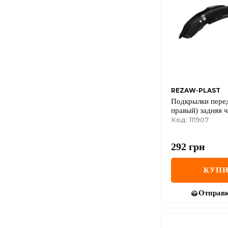
REZAW-PLAST
Подкрылки перед
правый) задняя ч
Kangoo + Nissan 
Код: 111907
>08
292
грн
КУПИ
Отправ