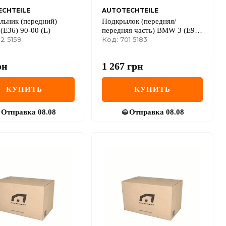
CHTEILE
AUTOTECHTEILE
льник (передний)
Подкрылок (передняя/
E36) 90-00 (L)
передняя часть) BMW 3 (E90)
2 5159
05-08 (L)
Код: 701 5183
рн
1 267
грн
КУПИТЬ
КУПИТЬ
Отправка
08.08
Отправка
08.08