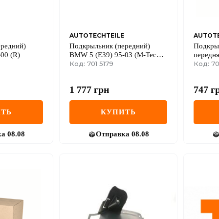
AUTOTECHTEILE
AUTOTE
ередний)
Подкрыльник (передний)
Подкрыл
00 (R)
BMW 5 (E39) 95-03 (M-Tech)
передня
(L)
Код: 701 5179
95-00 (
Код: 70
1 777
грн
747
г
ТЬ
КУПИТЬ
ка
08.08
Отправка
08.08