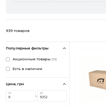
ACURA
ALFA ROMEO
CHEVROLET
CHRYSLER
939
товаров
FIAT
FORD
HONDA
HYUNDAI
Популярные фильтры
LANCIA
LAND ROVER
Акционные товары
(
56
)
MINI
MITSUBISHI
Есть в наличии
RAM
RAVON
Цена, грн
SUBARU
SUZUKI
–