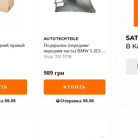
AUTOTECHTEILE
дний правый
Подкрылок (передняя/
передняя часть) BMW 5 (E39)
95-00 (R)
Код: 701 5178
989
грн
ТЬ
КУПИТЬ
ка
08.08
Отправка
08.08