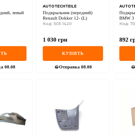
AUTOTECHTEILE
AUTOTE
дний, левый
Подкрыльник (передний)
Подкры
Renault Dokker 12- (L)
BMW 3 (
Код: 505 1420
Код: 70
1 030
грн
892
г
ТЬ
КУПИТЬ
ка
08.08
Отправка
08.08