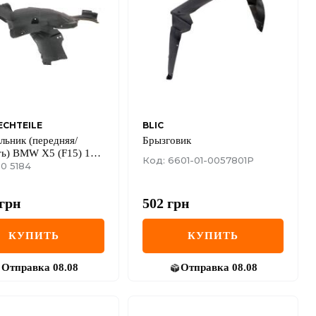
CHTEILE
BLIC
ьник (передняя/
Брызговик
ть) BMW X5 (F15) 13-
Код: 6601-01-0057801P
0 5184
грн
502
грн
КУПИТЬ
КУПИТЬ
Отправка
08.08
Отправка
08.08