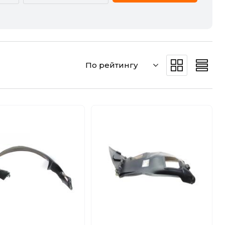
CADILLAC
CHERY
DODGE
DS
По рейтингу
GREAT WALL
HAVAL
JEEP
KIA
MERCEDES-BENZ
MG
POLESTAR
PORSCHE
SMART
SSANGYONG
VW
ZEEKR