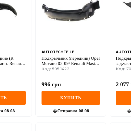
AUTOTECHTEILE
AUTOTE
ние (R,
Подкрыльник (передний) Opel
Подкрыл
асть Renault
Movano 03-09/ Renault Master
зад.час
Kubistar 97-
03-09 (L)
Код: 505 1422
18 (L)
Код: 70
996
грн
2 077
ТЬ
КУПИТЬ
ка
08.08
Отправка
08.08