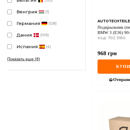
Бельгия
(
125
)
Венгрия
(
1
)
AUTOTECHTEILE
Германия
(
128
)
Подкрыльник (п
BMW 3 (E36) 90-
Дания
(
109
)
Код: 702 5160
Испания
(
4
)
968
грн
Показать еще (8)
КУПИ
Отправ