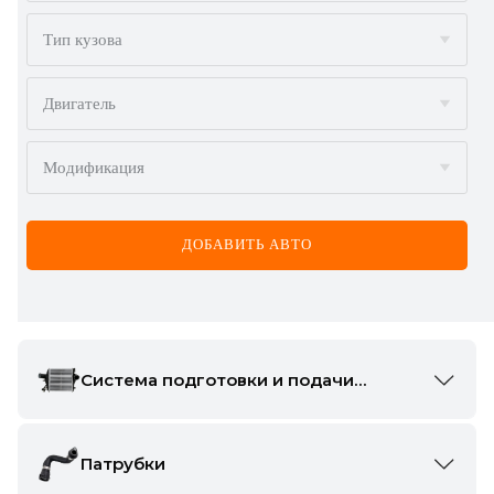
BMW
Тип кузова
BYD
Двигатель
CADILLAC
Модификация
CHERY
CHEVROLET
ДОБАВИТЬ АВТО
CHRYSLER
CITROËN
DACIA
Система подготовки и подачи
воздуха
DAEWOO
Радиаторы интеркулера
2895
DODGE
Патрубки