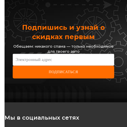
MINI
MITSUBISHI
Подпишись и узнай о
NISSAN
скидках первым
OPEL
Обещаем: никакого спама — только необходимое
для твоего авто
PEUGEOT
Электронный адрес
POLESTAR
ПОДПИСАТЬСЯ
PORSCHE
RAM
RAVON
RENAULT
Мы в социальных сетях