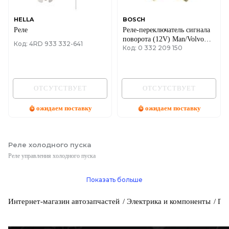
IVECO
HELLA
BOSCH
JAGUAR
Реле
Реле-переключатель сигнала
поворота (12V) Man/Volvo
Код: 4RD 933 332-641
Код: 0 332 209 150
05-
JEEP
KIA
ОТСУТСТВУЕТ
ОТСУТСТВУЕТ
LANCIA
ожидаем поставку
ожидаем поставку
LAND ROVER
LEXUS
Реле холодного пуска
Реле управления холодного пуска
LINCOLN
MAZDA
Показать больше
Интернет-магазин автозапчастей
MERCEDES-BENZ
Электрика и компоненты
Пр
MG