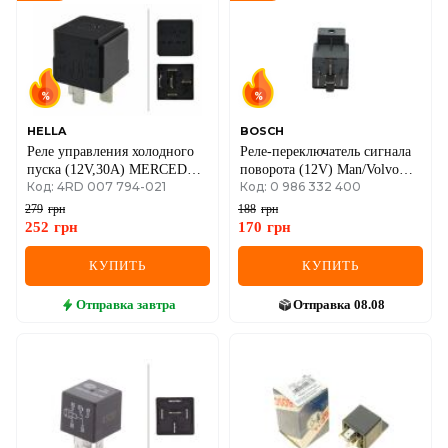
DS
FIAT
FORD
FORD USA
HELLA
BOSCH
Реле управления холодного
Реле-переключатель сигнала
пуска (12V,30A) MERCEDES
GEELY
поворота (12V) Man/Volvo
Код: 4RD 007 794-021
Код: 0 986 332 400
87-
05-
279
грн
188
грн
GMC
252
грн
170
грн
GREAT WALL
КУПИТЬ
КУПИТЬ
HAVAL
Отправка
завтра
Отправка
08.08
HONDA
HYUNDAI
INFINITI