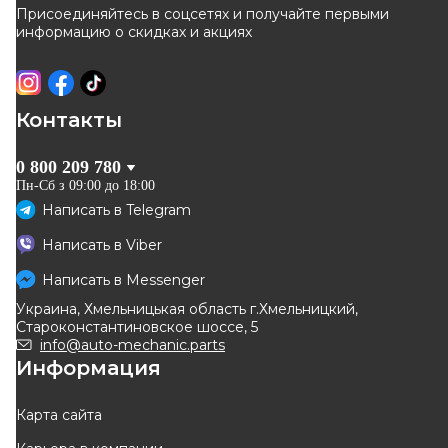
SEAT
Присоединяйтесь в соцсетях и получайте первыми
информацию о скидках и акциях
SKODA
SMART
Контакты
SSANGYONG
0 800 209 780
SUBARU
Пн-Сб з 09:00 до 18:00
Написать в
Telegram
SUZUKI
Написать в
Viber
TESLA
Написать в
Messenger
TOYOTA
Украина, Хмельницькая область г.Хмельницкий,
Староконстантиновское шоссе, 5
VOLVO
info@auto-mechanic.parts
Информация
VW
Карта сайта
ZEEKR