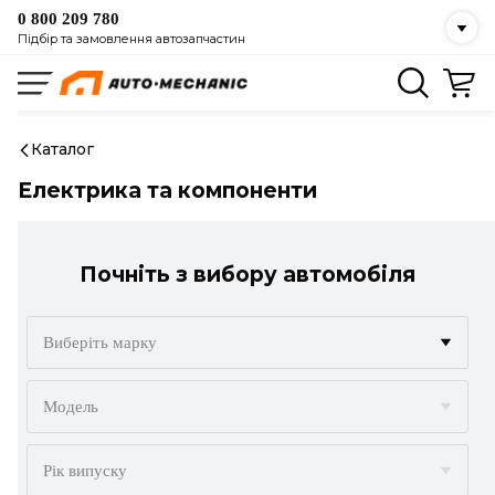
0 800 209 780
Підбір та замовлення автозапчастин
Каталог
Електрика та компоненти
Почніть з вибору автомобіля
Виберіть марку
ACURA
Модель
ALFA ROMEO
Рік випуску
AUDI