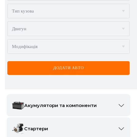
BMW
Тип кузова
BYD
Двигун
CADILLAC
Модифікація
CHERY
CHEVROLET
ДОДАТИ АВТО
CHRYSLER
CITROËN
DACIA
Акумулятори та компоненти
DAEWOO
Акумулятори
2177
DODGE
Стартери