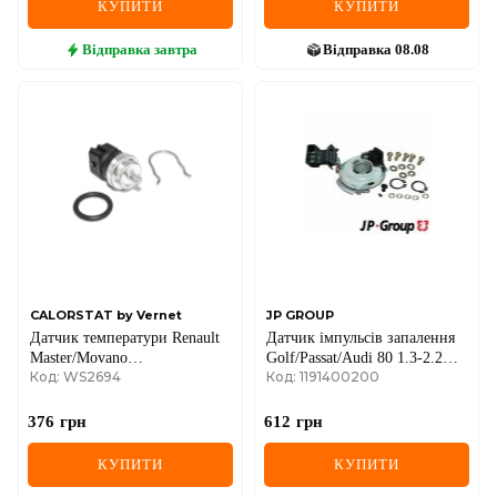
КУПИТИ
КУПИТИ
Відправка
завтра
Відправка
08.08
CALORSTAT by Vernet
JP GROUP
Датчик температури Renault
Датчик імпульсів запалення
Master/Movano
Golf/Passat/Audi 80 1.3-2.2
Код: WS2694
Код: 1191400200
II/III/Trafic/Kangoo
-91
376
грн
612
грн
КУПИТИ
КУПИТИ