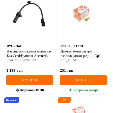
HYUNDAI
FEBI BILSTEIN
Датчик положення колінвалу
Датчик температури
Kia Ceed/Hyundai Accent/i30
охолоджуючої рідини Opel
Код: 39180-2B000
Код: 01651
1.4-2.0 07-
Astra F 91
1 199
грн
251
грн
КУПИТИ
КУПИТИ
Відправка
08.08
Відправка
завтра
Оригінал
-
5
%