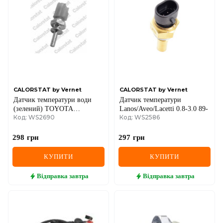
CALORSTAT by Vernet
CALORSTAT by Vernet
Датчик температури води
Датчик температури
(зелений) TOYOTA
Lanos/Aveo/Lacetti 0.8-3.0 89-
Код: WS2690
Код: WS2586
Camry,Corolla, Mazda 3/6
,Suzuki
298
грн
297
грн
КУПИТИ
КУПИТИ
Відправка
завтра
Відправка
завтра