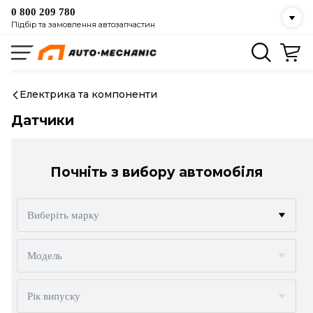
0 800 209 780
Підбір та замовлення автозапчастин
Електрика та компоненти
Датчики
Почніть з вибору автомобіля
Виберіть марку
ACURA
Модель
ALFA ROMEO
Рік випуску
AUDI