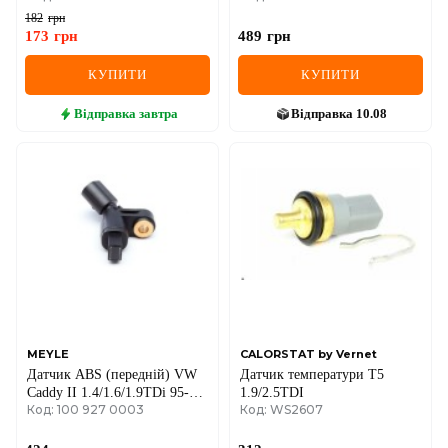
(сірий)
182
грн
173
грн
489
грн
КУПИТИ
КУПИТИ
Відправка
завтра
Відправка
10.08
MEYLE
CALORSTAT by Vernet
Датчик ABS (передній) VW
Датчик температури T5
Caddy II 1.4/1.6/1.9TDi 95-04
1.9/2.5TDI
Код: 100 927 0003
Код: WS2607
(L)