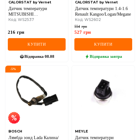
CALORSTAT by Vernet
CALORSTAT by Vernet
Датчик температури
Датчик температури 1.4-1.6
MITSUBISHI
Renault Kangoo/Logan/Megane
Код: WS2537
Код: WS2602
LANCER/COLT/HYUNDAI
SONATA 1.3-3.2 93-
554
грн
216
грн
527
грн
КУПИТИ
КУПИТИ
Відправка
08.08
Відправка
завтра
-
5
%
BOSCH
MEYLE
Лямбда зонд Lada Калина/
Датчик температури