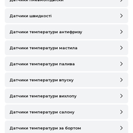
SEAT
SKODA
Датчики швидкості
SMART
Датчики температури антифризу
SSANGYONG
Датчики температури мастила
SUBARU
SUZUKI
Датчики температури палива
TESLA
Датчики температури впуску
TOYOTA
Датчики температури вихлопу
VOLVO
Датчики температури салону
VW
ZEEKR
Датчики температури за бортом