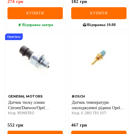
88-
274
грн
182
грн
КУПИТИ
КУПИТИ
Відправка
завтра
Відправка
10.08
Оригінал
GENERAL MOTORS
BOSCH
Датчик тиску оливи
Датчик температури
Citroen/Daewoo/Opel
охолоджуючої рідини Opel
Код: 95961350
Код: 0 280 130 107
(чорний)
Combo 1.2/1.4 94-01
552
грн
467
грн