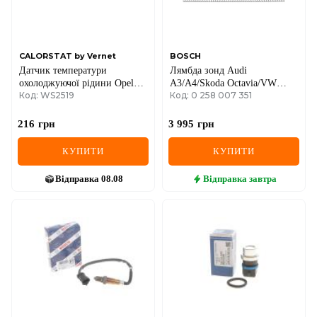
CALORSTAT by Vernet
BOSCH
Датчик температури
Лямбда зонд Audi
охолоджуючої рідини Opel
A3/A4/Skoda Octavia/VW
Код: WS2519
Код: 0 258 007 351
Combo 1.2-1.7D 94-01
Bora/Golf/Beetle 1.6-1.8 99-
216
грн
3 995
грн
КУПИТИ
КУПИТИ
Відправка
08.08
Відправка
завтра