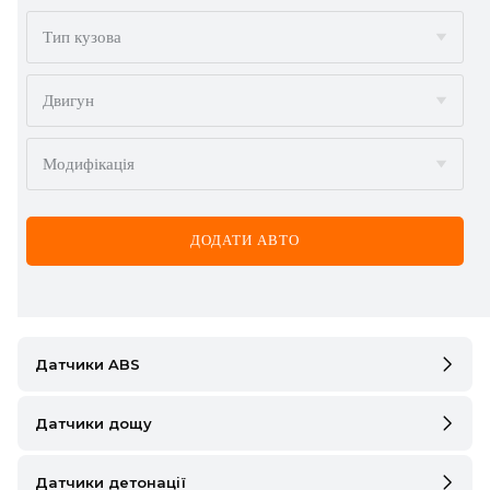
BMW
Тип кузова
BYD
Двигун
CADILLAC
Модифікація
CHERY
CHEVROLET
ДОДАТИ АВТО
CHRYSLER
CITROËN
DACIA
Датчики ABS
DAEWOO
Датчики дощу
DODGE
Датчики детонації