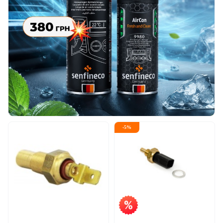
-
5
%