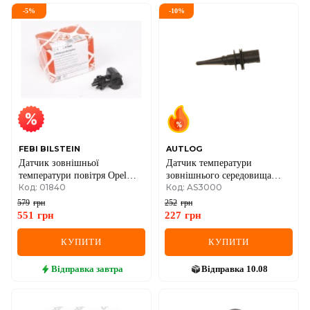
-
5
%
-
10
%
FEBI BILSTEIN
AUTLOG
Датчик зовнішньої
Датчик температури
температури повітря Opel
зовнішнього середовища
Код: 01840
Код: AS3000
Combo 1.3-1.7 CDTI 01-
3(E46/E90)/
5(E39/E60)/1(E81/F20) 1.4-
579
грн
252
грн
6.0 94-
551
грн
227
грн
КУПИТИ
КУПИТИ
Відправка
завтра
Відправка
10.08