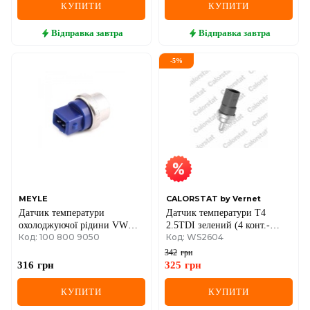
КУПИТИ
КУПИТИ
Відправка
завтра
Відправка
завтра
-
5
%
MEYLE
CALORSTAT by Vernet
Датчик температури
Датчик температури T4
охолоджуючої рідини VW
2.5TDI зелений (4 конт.-
Код: 100 800 9050
Код: WS2604
Caddy I/II/T4 1.4-2.5 85-04 (2
овал)
контактна) (синій)
342
грн
316
грн
325
грн
КУПИТИ
КУПИТИ