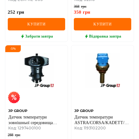
16V + 1.4 + 1.6 + 1.6 16V +
368
грн
2.0 16V
252
грн
350
грн
КУПИТИ
КУПИТИ
Забрати
завтра
Відправка
завтра
-
5
%
JP GROUP
JP GROUP
Датчик температури
Датчик температури
зовнішньої середовища
ASTRA/CORSA/KADETT/OMEGA
Код: 1297400100
Код: 1193102200
OPEL ASTRA
1.0-3.8 77-06
F/G/H/VECTRA A/B 1.0-3.2
288
грн