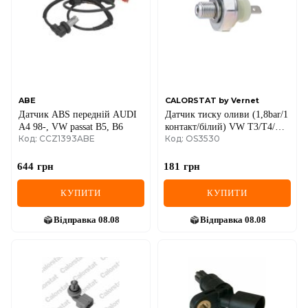
ABE
CALORSTAT by Vernet
Датчик ABS передній AUDI
Датчик тиску оливи (1,8bar/1
A4 98-, VW passat B5, B6
контакт/білий) VW T3/T4/LT
Код: CCZ1393ABE
Код: OS3530
73-04
644
грн
181
грн
КУПИТИ
КУПИТИ
Відправка
08.08
Відправка
08.08