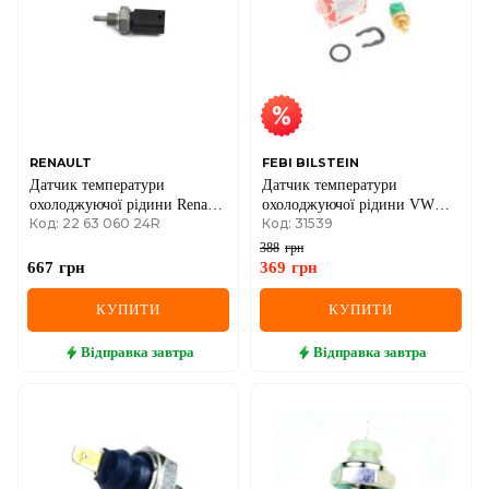
RENAULT
FEBI BILSTEIN
Датчик температури
Датчик температури
охолоджуючої рідини Renault
охолоджуючої рідини VW
Код: 22 63 060 24R
Код: 31539
Kangoo/Trafic 1.2-
T5/Golf IV 1.4-2.0
1.6/2.0/2.5dCi 01-
388
грн
667
грн
369
грн
КУПИТИ
КУПИТИ
Відправка
завтра
Відправка
завтра