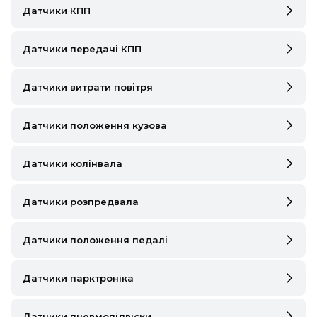
Датчики КПП
MINI
Датчики передачі КПП
MITSUBISHI
NISSAN
Датчики витрати повітря
OPEL
Датчики положення кузова
PEUGEOT
Датчики колінвала
POLESTAR
PORSCHE
Датчики розпредвала
RAM
Датчики положення педалі
RAVON
Датчики парктроніка
RENAULT
Датчики пневмопідвіски