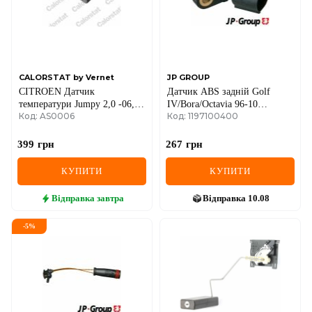
CALORSTAT by Vernet
JP GROUP
CITROEN Датчик
Датчик ABS задній Golf
температури Jumpy 2,0 -06,
IV/Bora/Octavia 96-10
Код: AS0006
Код: 1197100400
FIAT Scudo, Ulysse,
(1J0927807B)
RENAULT Kangoo.
399
грн
267
грн
КУПИТИ
КУПИТИ
Відправка
завтра
Відправка
10.08
-
5
%