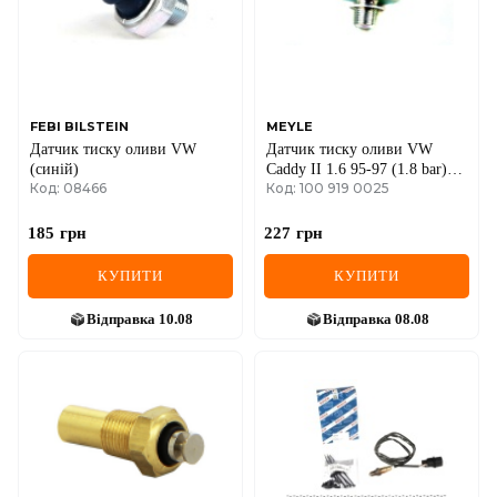
FEBI BILSTEIN
MEYLE
Датчик тиску оливи VW
Датчик тиску оливи VW
(синій)
Caddy II 1.6 95-97 (1.8 bar)
Код: 08466
Код: 100 919 0025
(білий)
185
грн
227
грн
КУПИТИ
КУПИТИ
Відправка
10.08
Відправка
08.08