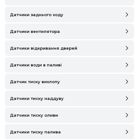
DS
FIAT
Датчики заднього ходу
FORD
Датчики вентилятора
FORD USA
Датчики відкривання дверей
GEELY
Датчики води в паливі
GMC
GREAT WALL
Датчик тиску вихлопу
HAVAL
Датчики тиску наддуву
HONDA
Датчики тиску оливи
HYUNDAI
INFINITI
Датчики тиску палива