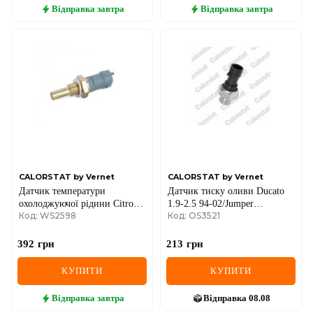
Відправка
завтра
Відправка
завтра
CALORSTAT by Vernet
CALORSTAT by Vernet
Датчик температури
Датчик тиску оливи Ducato
охолоджуючої рідини Citroen
1.9-2.5 94-02/Jumper
Код: WS2598
Код: OS3521
Jumper 2.8/3.0HDi/Opel
2.8HDi/JTD 02- (0.3bar)
Combo 1.4 02- (сірий)
392
грн
213
грн
КУПИТИ
КУПИТИ
Відправка
завтра
Відправка
08.08