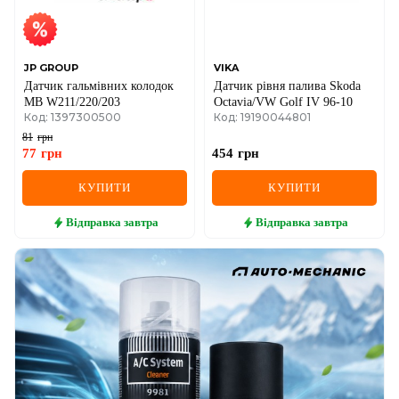
JP GROUP
VIKA
Датчик гальмівних колодок
Датчик рівня палива Skoda
MB W211/220/203
Octavia/VW Golf IV 96-10
Код: 1397300500
Код: 19190044801
81
грн
77
грн
454
грн
КУПИТИ
КУПИТИ
Відправка
завтра
Відправка
завтра