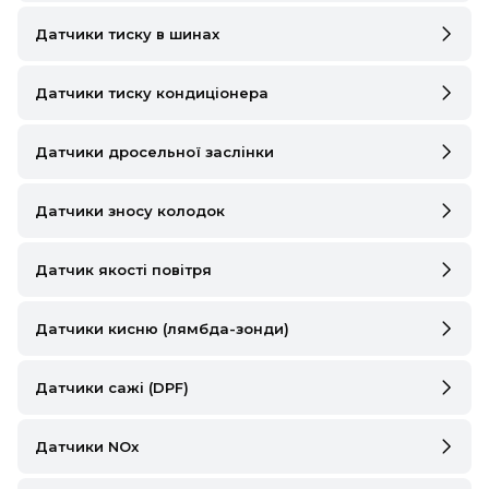
IVECO
Датчики тиску в шинах
JAGUAR
Датчики тиску кондиціонера
JEEP
Датчики дросельної заслінки
KIA
LANCIA
Датчики зносу колодок
LAND ROVER
Датчик якості повітря
LEXUS
Датчики кисню (лямбда-зонди)
LINCOLN
MAZDA
Датчики сажі (DPF)
MERCEDES-BENZ
Датчики NOx
MG