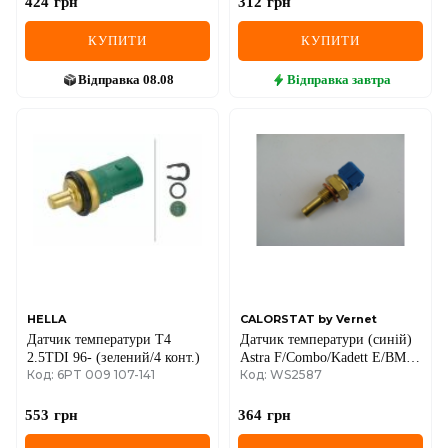
424
грн
312
грн
КУПИТИ
КУПИТИ
Відправка
08.08
Відправка
завтра
HELLA
CALORSTAT by Vernet
Датчик температури T4
Датчик температури (синій)
2.5TDI 96- (зелений/4 конт.)
Astra F/Combo/Kadett E/BMW
Код: 6PT 009 107-141
Код: WS2587
(E36, E34) 1.1-3.5 82-16
553
грн
364
грн