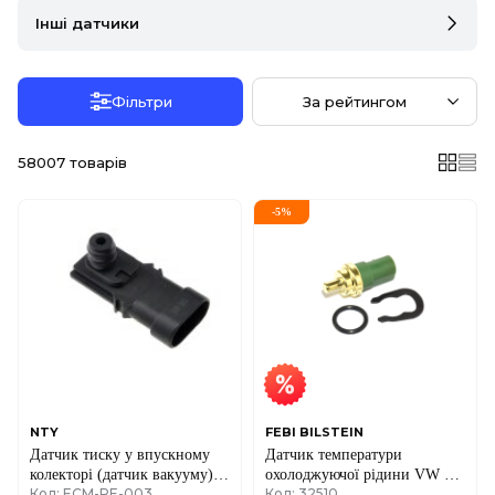
Інші датчики
Фільтри
За рейтингом
58007
товарів
-
5
%
NTY
FEBI BILSTEIN
Датчик тиску у впускному
Датчик температури
колекторі (датчик вакууму)
охолоджуючої рідини VW T4
Код: ECM-RE-003
Код: 32510
Renault Kangoo I + II 1.2+ 1.2
2.5TDI (4 шт.) (зелений)