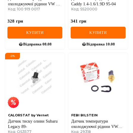
охолоджуючої рідини VW T4
Caddy 1.4-1.6/1.9D 95-04
Код: 100 919 0017
Код: SS20000
2.5TDI
328
грн
341
грн
КУПИТИ
КУПИТИ
Відправка
08.08
Відправка
10.08
-
5
%
CALORSTAT by Vernet
FEBI BILSTEIN
Датчик тиску оливи Subaru
Датчик температури
Legacy 89-
охолоджуючої рідини VW
Код: OS3577
Код: 29318
T5/Crafter 2.0TSI/2.5TDI 03-