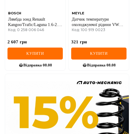
BOSCH
MEYLE
Лямбда зонд Renault
Датчик температури
Kangoo/Trafic/Laguna 1.6-2.0
охолоджуючої рідини VW
Код: 0 258 006 046
Код: 100 919 0023
16V 01-
Golf III-IV/Passat/Polo/T4 1.0-
2.8 88-04
2 607
грн
321
грн
КУПИТИ
КУПИТИ
Відправка
08.08
Відправка
08.08