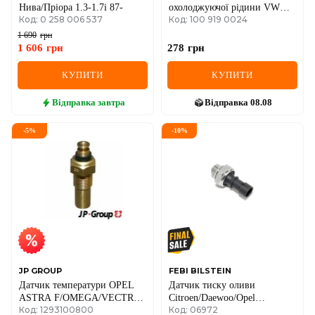
Нива/Пріора 1.3-1.7i 87-
охолоджуючої рідини VW
Код: 0 258 006 537
Код: 100 919 0024
Caddy II/LT 28-55/T4
1 690
грн
1 606
грн
278
грн
КУПИТИ
КУПИТИ
Відправка
завтра
Відправка
08.08
-
5
%
-
10
%
JP GROUP
FEBI BILSTEIN
Датчик температури OPEL
Датчик тиску оливи
ASTRA F/OMEGA/VECTRA
Citroen/Daewoo/Opel
Код: 1293100800
Код: 06972
1.0-3.2 77-07
(чорний)